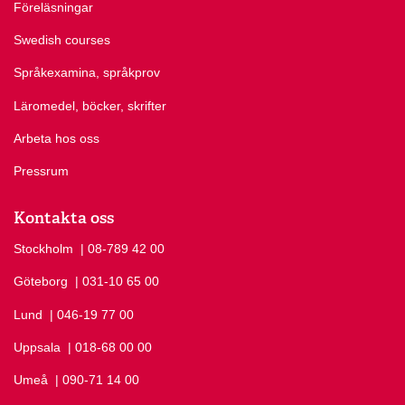
Föreläsningar
Swedish courses
Språkexamina, språkprov
Läromedel, böcker, skrifter
Arbeta hos oss
Pressrum
Kontakta oss
Stockholm
Ring Stockholm på
| 08-789 42 00
Göteborg
Ring Göteborg på
| 031-10 65 00
Lund
Ring Lund på
| 046-19 77 00
Uppsala
Ring Uppsala på
| 018-68 00 00
Umeå
Ring Umeå på
| 090-71 14 00