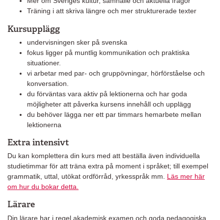
Mer om Sveriges kultur, samhälle och aktuella frågor
Träning i att skriva längre och mer strukturerade texter
Kursupplägg
undervisningen sker på svenska
fokus ligger på muntlig kommunikation och praktiska
situationer.
vi arbetar med par- och gruppövningar, hörförståelse och
konversation.
du förväntas vara aktiv på lektionerna och har goda
möjligheter att påverka kursens innehåll och upplägg
du behöver lägga ner ett par timmars hemarbete mellan
lektionerna
Extra intensivt
Du kan komplettera din kurs med att beställa även individuella
studietimmar för att träna extra på moment i språket; till exempel
grammatik, uttal, utökat ordförråd, yrkesspråk mm.
Läs mer här
om hur du bokar detta.
Lärare
Din lärare har i regel akademisk examen och goda pedagogiska