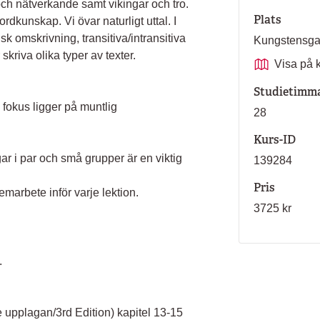
ch nätverkande samt vikingar och tro.
Plats
rdkunskap. Vi övar naturligt uttal. I
 omskrivning, transitiva/intransitiva
Kungstensg
 skriva olika typer av texter.
Visa på 
Studietimm
 fokus ligger på muntlig
28
Kurs-ID
ar i par och små grupper är en viktig
139284
Pris
marbete inför varje lektion.
3725 kr
.
 upplagan/3rd Edition) kapitel 13-15