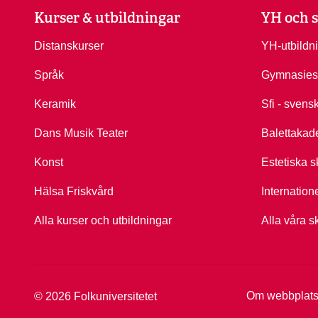
Kurser & utbildningar
YH och s
Distanskurser
YH-utbildn
Språk
Gymnasies
Keramik
Sfi - svens
Dans Musik Teater
Balettakad
Konst
Estetiska s
Hälsa Friskvård
Internation
Alla kurser och utbildningar
Alla våra s
Om webbplat
© 2026 Folkuniversitetet