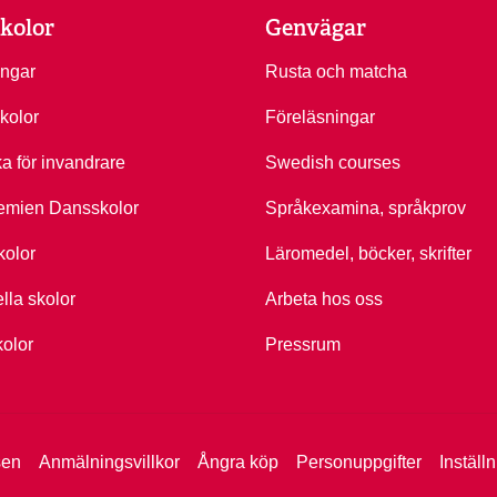
kolor
Genvägar
ingar
Rusta och matcha
kolor
Föreläsningar
ka för invandrare
Swedish courses
emien Dansskolor
Språkexamina, språkprov
kolor
Läromedel, böcker, skrifter
ella skolor
Arbeta hos oss
kolor
Pressrum
sen
Anmälningsvillkor
Ångra köp
Personuppgifter
Inställ