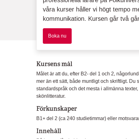
professionella lärare på Folkuniver
våra kurser håller vi högt tempo m
kommunikation. Kursen går två gån
Boka nu
Kursens mål
Målet är att du, efter B2- del 1 och 2, någorlu
mer än ett sätt, både muntligt och skriftligt. Du 
standardspråk och det mesta i allmänna texter, t
skönlitteratur.
Förkunskaper
B1+ del 2 (ca 240 studietimmar) eller motsvar
Innehåll