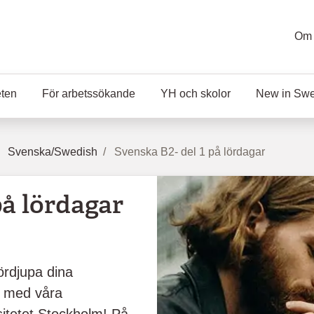
Om 
eten
För arbetssökande
YH och skolor
New in Sw
Svenska/Swedish
Svenska B2- del 1 på lördagar
på lördagar
ördjupa dina
a med våra