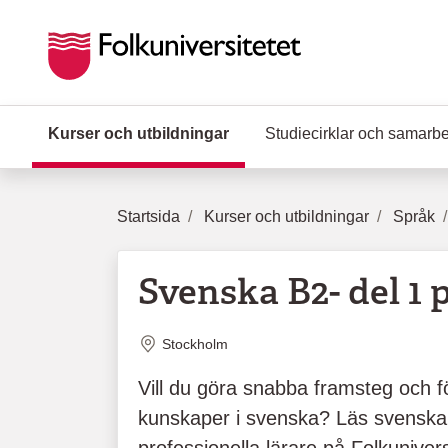
Hoppa till huvudinnehåll
Kurser och utbildningar
(Aktuell sida)
Studiecirklar och samarb
Startsida
Kurser och utbildningar
Språk
Svenska B2- del 1 
Plats
Stockholm
Vill du göra snabba framsteg och f
kunskaper i svenska? Läs svensk