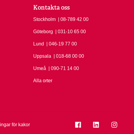
Kontakta oss
Stockholm
Ring Stockholm på
| 08-789 42 00
Göteborg
Ring Göteborg på
| 031-10 65 00
Lund
Ring Lund på
| 046-19 77 00
Uppsala
Ring Uppsala på
| 018-68 00 00
Umeå
Ring Umeå på
| 090-71 14 00
Alla orter
Se folkuniversitetet på
Se folkuniversi
Se folk
ningar för kakor