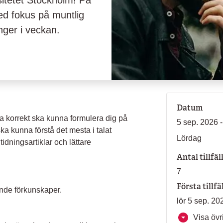
sitetet Stockholm! På
ed fokus på muntlig
ger i veckan.
Datum
nda korrekt ska kunna formulera dig på
5 sep. 2026 -
ska kunna förstå det mesta i talat
Lördag
idningsartiklar och lättare
Antal tillfäl
7
Första tillfä
ande förkunskaper.
lör 5 sep. 20
Visa övri