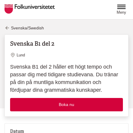
Hoppa till huvudinnehåll
Meny
Svenska/Swedish
Svenska B1 del 2
Plats
Lund
Svenska B1 del 2 håller ett högt tempo och
passar dig med tidigare studievana. Du tränar
på din på muntliga kommunikation och
fördjupar dina grammatiska kunskaper.
Boka nu
Datum