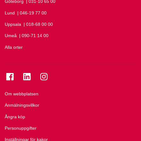
Göteborg
Ring Göteborg på
| 031-10 65 00
Lund
Ring Lund på
| 046-19 77 00
Uppsala
Ring Uppsala på
| 018-68 00 00
Umeå
Ring Umeå på
| 090-71 14 00
Alla orter
Se folkuniversitetet på Facebook
Se folkuniversitetet på LinkedIn
Se folkuniversitetet på Instagram
Om webbplatsen
Anmälningsvillkor
Ångra köp
Personuppgifter
Inställningar för kakor