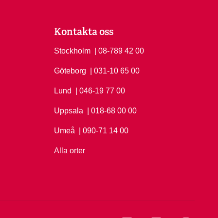
Kontakta oss
Stockholm
Ring Stockholm på
| 08-789 42 00
Göteborg
Ring Göteborg på
| 031-10 65 00
Lund
Ring Lund på
| 046-19 77 00
Uppsala
Ring Uppsala på
| 018-68 00 00
Umeå
Ring Umeå på
| 090-71 14 00
Alla orter