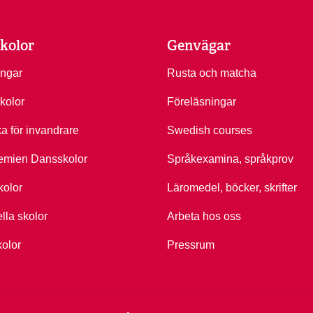
kolor
Genvägar
ingar
Rusta och matcha
kolor
Föreläsningar
ka för invandrare
Swedish courses
emien Dansskolor
Språkexamina, språkprov
kolor
Läromedel, böcker, skrifter
ella skolor
Arbeta hos oss
kolor
Pressrum