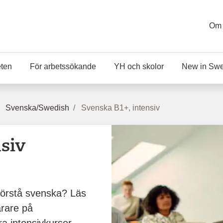
Om 
eten
För arbetssökande
YH och skolor
New in Sw
Svenska/Swedish
Svenska B1+, intensiv
siv
h förstå svenska? Läs
ärare på