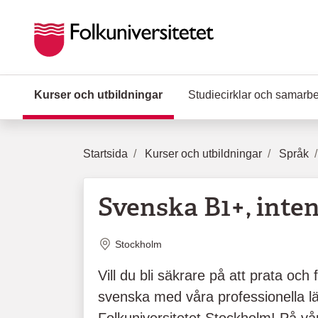
Hoppa till huvudinnehåll
Kurser och utbildningar
(Aktuell sida)
Studiecirklar och samarb
Startsida
Kurser och utbildningar
Språk
Svenska B1+, inten
Plats
Stockholm
Vill du bli säkrare på att prata oc
svenska med våra professionella l