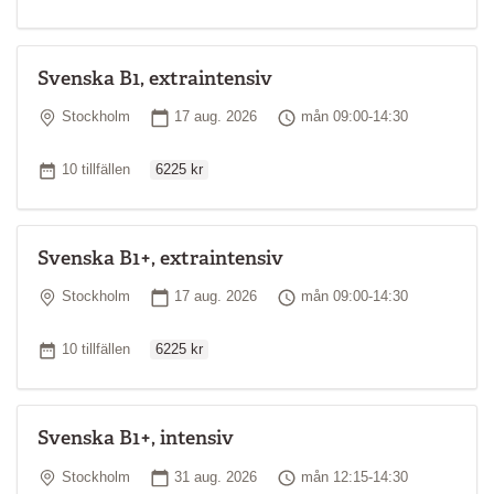
Svenska B1, extraintensiv
Plats
Startdatum
Tid
Stockholm
17 aug. 2026
mån 09:00-14:30
Ordinarie pris
Antal tillfällen
10 tillfällen
6225 kr
Svenska B1+, extraintensiv
Plats
Startdatum
Tid
Stockholm
17 aug. 2026
mån 09:00-14:30
Ordinarie pris
Antal tillfällen
10 tillfällen
6225 kr
Svenska B1+, intensiv
Plats
Startdatum
Tid
Stockholm
31 aug. 2026
mån 12:15-14:30