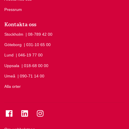
Pressrum
Kontakta oss
Stockholm
Ring Stockholm på
| 08-789 42 00
Göteborg
Ring Göteborg på
| 031-10 65 00
Lund
Ring Lund på
| 046-19 77 00
Uppsala
Ring Uppsala på
| 018-68 00 00
Umeå
Ring Umeå på
| 090-71 14 00
Alla orter
Se folkuniversitetet på Facebook
Se folkuniversitetet på LinkedIn
Se folkuniversitetet på Instagram