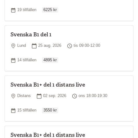
Ordinarie pris
Antal tillfällen
19 tillfällen
6225 kr
Svenska B1 del 1
Plats
Startdatum
Tid
Lund
25 aug. 2026
tis 09:00-12:00
Ordinarie pris
Antal tillfällen
14 tillfällen
4895 kr
Svenska B1+ del 1 distans live
Plats
Startdatum
Tid
Distans
02 sep. 2026
ons 18:00-19:30
Ordinarie pris
Antal tillfällen
15 tillfällen
3550 kr
Svenska B1+ del 1 distans live