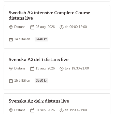
Swedish A2 intensive Complete Course-
distans live
Plats
Startdatum
Tid
Distans
25 aug. 2026
tis 09:00-12:00
Ordinarie pris
Antal tillfällen
14 tillfällen
6440 kr
Svenska A2 del 1 distans live
Plats
Startdatum
Tid
Distans
13 aug. 2026
tors 19:30-21:00
Ordinarie pris
Antal tillfällen
15 tillfällen
3550 kr
Svenska A2 del 2 distans live
Plats
Startdatum
Tid
Distans
01 sep. 2026
tis 19:30-21:00