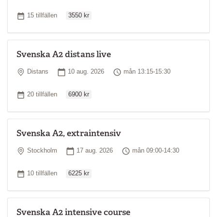
Ordinarie pris
Antal tillfällen
15 tillfällen
3550 kr
Svenska A2 distans live
Plats
Startdatum
Tid
Distans
10 aug. 2026
mån 13:15-15:30
Ordinarie pris
Antal tillfällen
20 tillfällen
6900 kr
Svenska A2, extraintensiv
Plats
Startdatum
Tid
Stockholm
17 aug. 2026
mån 09:00-14:30
Ordinarie pris
Antal tillfällen
10 tillfällen
6225 kr
Svenska A2 intensive course