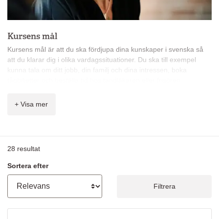
Kursens mål
Kursens mål är att du ska fördjupa dina kunskaper i svenska så
att du klarar dig i olika vardagssituationer. Du ska till exempel
kunna tala om ditt jobb, din familj och dina intressen, boka
tågbiljetter och beställa tid hos tandläkaren eller frisören.
Du får bland annat lära dig:
+ Visa mer
att delta i en vardagskonversation
att med enkla fraser uttrycka åsikter
att kort beskriva en händelse och redogöra för när och var
något har hänt
28
resultat
att förstå ett enkelt samtal mellan två personer
att skriva enkla personliga brev
Sortera efter
lite om det svenska samhället och landets kultur och
traditioner
Filtrera
grammatik: huvudsats, skillnad perfekt – preteritum,
futurum, starka och oregelbundna verb, komparation,
bestämd form, demonstrativa indefinita pronomen