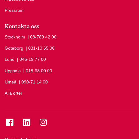
Pressrum
Kontakta oss
Stockholm
Ring Stockholm på
| 08-789 42 00
Göteborg
Ring Göteborg på
| 031-10 65 00
Lund
Ring Lund på
| 046-19 77 00
Uppsala
Ring Uppsala på
| 018-68 00 00
Umeå
Ring Umeå på
| 090-71 14 00
Alla orter
Se folkuniversitetet på Facebook
Se folkuniversitetet på LinkedIn
Se folkuniversitetet på Instagram