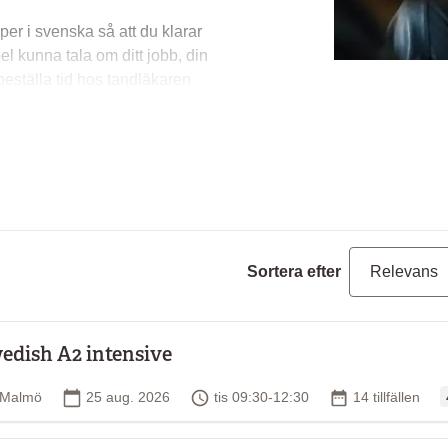
er i svenska så att du klarar
el kunna tala om ditt jobb, din
 beställa tid hos tandläkaren
a för när och var något har
soner
Sortera efter
kultur och traditioner
preteritum, futurum, starka och
edish A2 intensive
d form, demonstrativa
O
Plats
Startdatum
Tid
Antal tillfällen
Malmö
25 aug. 2026
tis 09:30-12:30
14 tillfällen