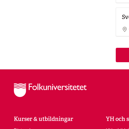
Sv
Kurser & utbildningar
YH och s