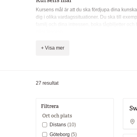
Kursens mål
Kursens mål är att du ska fördjupa dina kunskap
dig i olika vardagssituationer. Du ska till exemp
familj och dina intressen, boka tågbiljetter och
eller frisören.
Du får bland annat lära dig:
+ Visa mer
att delta i en vardagskonversation
att med enkla fraser uttrycka åsikter
att kort beskriva en händelse och redogör
hänt
27
resultat
att förstå ett enkelt samtal mellan två per
att skriva enkla personliga brev
lite om det svenska samhället och landets 
grammatik: huvudsats, skillnad perfekt – 
Filtrera
Sw
oregelbundna verb, komparation, bestäm
Ort och plats
indefinita pronomen
Distans
(10)
svenska språkets melodi och rytm
Göteborg
(5)