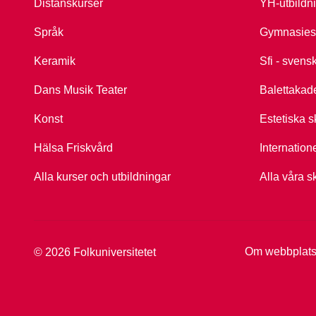
Distanskurser
YH-utbildn
Språk
Gymnasies
Keramik
Sfi - svens
Dans Musik Teater
Balettakad
Konst
Estetiska s
Hälsa Friskvård
Internation
Alla kurser och utbildningar
Alla våra s
Om webbplat
© 2026 Folkuniversitetet