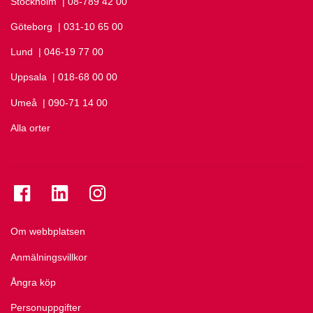
Stockholm
Ring Stockholm på
| 08-789 42 00
Göteborg
Ring Göteborg på
| 031-10 65 00
Lund
Ring Lund på
| 046-19 77 00
Uppsala
Ring Uppsala på
| 018-68 00 00
Umeå
Ring Umeå på
| 090-71 14 00
Alla orter
Se folkuniversitetet på Facebook
Se folkuniversitetet på LinkedIn
Se folkuniversitetet på Instagram
Om webbplatsen
Anmälningsvillkor
Ångra köp
Personuppgifter