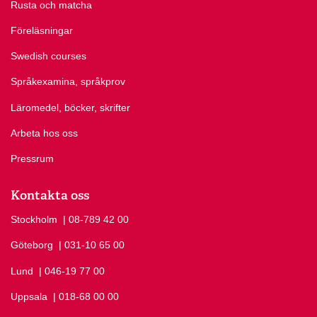
Rusta och matcha
Föreläsningar
Swedish courses
Språkexamina, språkprov
Läromedel, böcker, skrifter
Arbeta hos oss
Pressrum
Kontakta oss
Stockholm
Ring Stockholm på
| 08-789 42 00
Göteborg
Ring Göteborg på
| 031-10 65 00
Lund
Ring Lund på
| 046-19 77 00
Uppsala
Ring Uppsala på
| 018-68 00 00