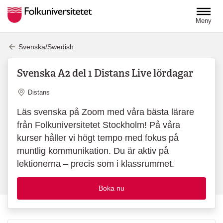
Hoppa till huvudinnehåll
Meny
Svenska/Swedish
Svenska A2 del 1 Distans Live lördagar
Plats
Distans
Läs svenska på Zoom med våra bästa lärare
från Folkuniversitetet Stockholm! På våra
kurser håller vi högt tempo med fokus på
muntlig kommunikation. Du är aktiv på
lektionerna – precis som i klassrummet.
Boka nu