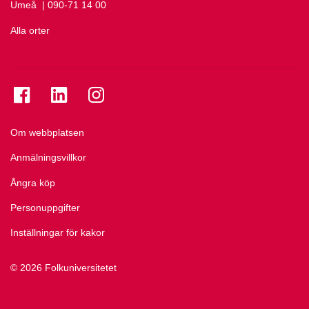
Umeå
Ring Umeå på
| 090-71 14 00
Alla orter
Se folkuniversitetet på Facebook
Se folkuniversitetet på LinkedIn
Se folkuniversitetet på Instagram
Om webbplatsen
Anmälningsvillkor
Ångra köp
Personuppgifter
Inställningar för kakor
© 2026 Folkuniversitetet