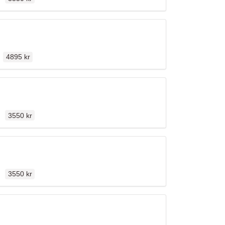
Ordinarie pris
n
4895 kr
Ordinarie pris
en
3550 kr
Ordinarie pris
en
3550 kr
Ordinarie pris