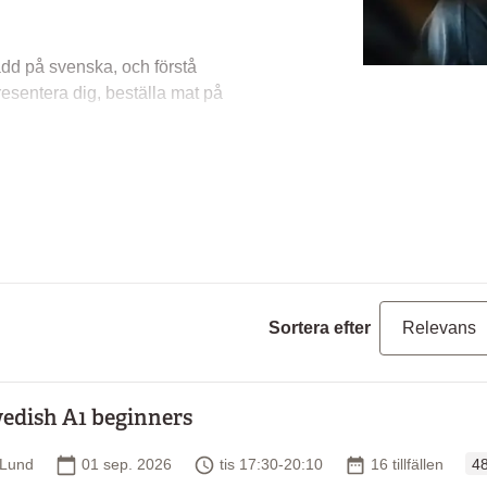
ådd på svenska, och förstå
presentera dig, beställa mat på
tala i telefon och stämma möte
ersonliga data i formulär
erbens böjningar och
ngular och plural, personliga,
Sortera efter
edish A1 beginners
åer från A1 för nybörjare till
Or
ämning, till exempel A1,
Plats
Startdatum
Tid
Antal tillfällen
Lund
01 sep. 2026
tis 17:30-20:10
16 tillfällen
48
nna efter kursen. Om du