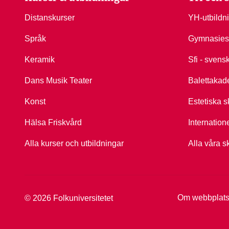
Distanskurser
YH-utbildn
Språk
Gymnasies
Keramik
Sfi - svens
Dans Musik Teater
Balettakad
Konst
Estetiska s
Hälsa Friskvård
Internation
Alla kurser och utbildningar
Alla våra s
Om webbplat
© 2026 Folkuniversitetet