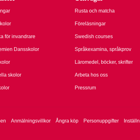
ingar
Rusta och matcha
kolor
Föreläsningar
ka för invandrare
Swedish courses
emien Dansskolor
Språkexamina, språkprov
kolor
Läromedel, böcker, skrifter
ella skolor
Arbeta hos oss
kolor
Pressrum
sen
Anmälningsvillkor
Ångra köp
Personuppgifter
Inställ