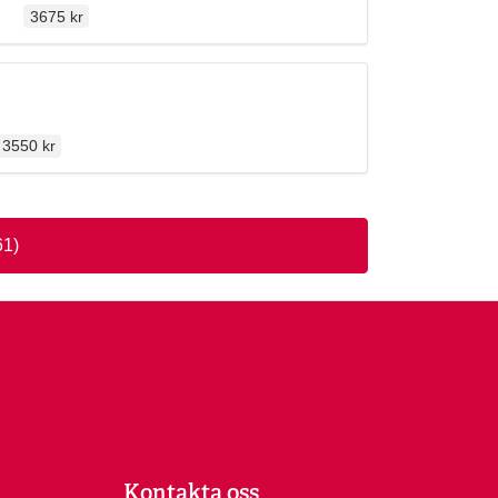
ällen
n
3675 kr
Ordinarie pris
3550 kr
61)
Kontakta oss