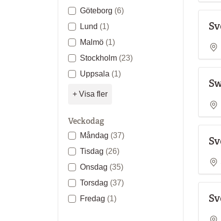
känner att du helt uppfyller kriterierna för vad
Göteborg
(6)
A1-nivån bör du välja den nivå som ligger strax ö
Sv
Lund
(1)
Men om du känner att du behöver studera mer s
Malmö
(1)
på A1-nivån ska stämma in på dig är A1-nivån sa
Stockholm
(23)
Våra språkkurser följer kursplaner som är fra
Uppsala
(1)
Europarådets referensram för språk.
Sw
+ Visa fler
Läs mer om språknivåer
Veckodag
Måndag
(37)
Sv
Tisdag
(26)
Onsdag
(35)
Torsdag
(37)
Sv
Fredag
(1)