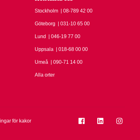
Stockholm
Ring Stockholm på
| 08-789 42 00
Göteborg
Ring Göteborg på
| 031-10 65 00
Lund
Ring Lund på
| 046-19 77 00
Uppsala
Ring Uppsala på
| 018-68 00 00
Umeå
Ring Umeå på
| 090-71 14 00
Alla orter
Se folkuniversitetet på
Se folkuniversi
Se folk
ningar för kakor