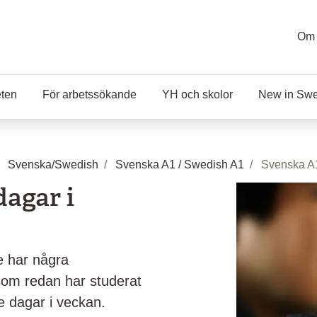
Om 
eten
För arbetssökande
YH och skolor
New in Sw
Svenska/Swedish
Svenska A1 / Swedish A1
Svenska A1
dagar i
e har några
som redan har studerat
re dagar i veckan.