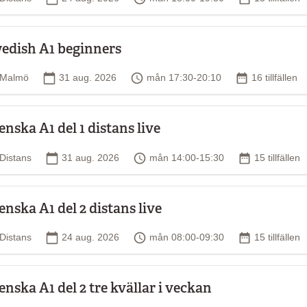
edish A1 beginners
Plats
Startdatum
Tid
Antal tillfälle
Malmö
31 aug. 2026
mån 17:30-20:10
16 tillfällen
enska A1 del 1 distans live
Plats
Startdatum
Tid
Antal tillfäll
Distans
31 aug. 2026
mån 14:00-15:30
15 tillfällen
enska A1 del 2 distans live
Plats
Startdatum
Tid
Antal tillfäll
Distans
24 aug. 2026
mån 08:00-09:30
15 tillfällen
enska A1 del 2 tre kvällar i veckan