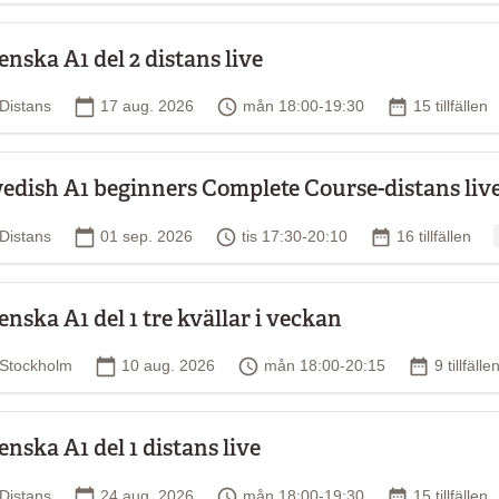
 man ska kunna på till exempel
ver, i det här fallet A2-nivån.
enska A1 del 2 distans live
venska för att beskrivningen
nnolikt rätt nivå för dig.
Plats
Startdatum
Tid
Antal tillfäll
Distans
17 aug. 2026
mån 18:00-19:30
15 tillfällen
mtagna med hjälp av
edish A1 beginners Complete Course-distans liv
Plats
Startdatum
Tid
Antal tillfällen
Distans
01 sep. 2026
tis 17:30-20:10
16 tillfällen
enska A1 del 1 tre kvällar i veckan
Plats
Startdatum
Tid
Antal tillf
Stockholm
10 aug. 2026
mån 18:00-20:15
9 tillfälle
enska A1 del 1 distans live
Plats
Startdatum
Tid
Antal tillfäll
Distans
24 aug. 2026
mån 18:00-19:30
15 tillfällen