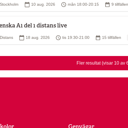
Plats
Startdatum
Tid
Antal tillf
Stockholm
10 aug. 2026
mån 18:00-20:15
9 tillfälle
enska A1 del 1 distans live
Plats
Startdatum
Tid
Antal tillfällen
Distans
18 aug. 2026
tis 19:30-21:00
15 tillfällen
Fler resultat
(visar 10 av 
kolor
Genvägar