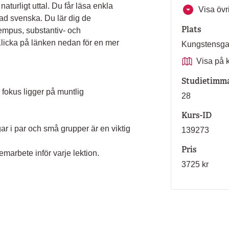
aturligt uttal. Du får läsa enkla
Visa övri
alad svenska. Du lär dig de
Plats
tempus, substantiv- och
Klicka på länken nedan för en mer
Kungstensg
Visa på 
Studietimm
 fokus ligger på muntlig
28
Kurs-ID
ar i par och små grupper är en viktig
139273
Pris
marbete inför varje lektion.
3725 kr