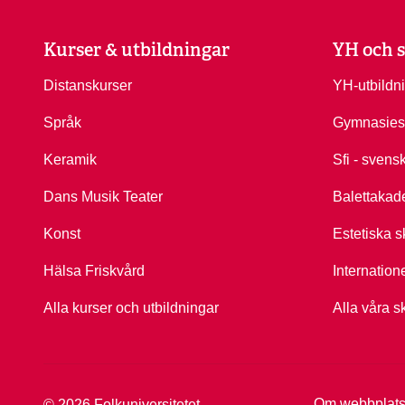
Kurser & utbildningar
YH och s
Distanskurser
YH-utbildn
Språk
Gymnasies
Keramik
Sfi - svens
Dans Musik Teater
Balettakad
Konst
Estetiska s
Hälsa Friskvård
Internation
Alla kurser och utbildningar
Alla våra s
Om webbplat
© 2026 Folkuniversitetet