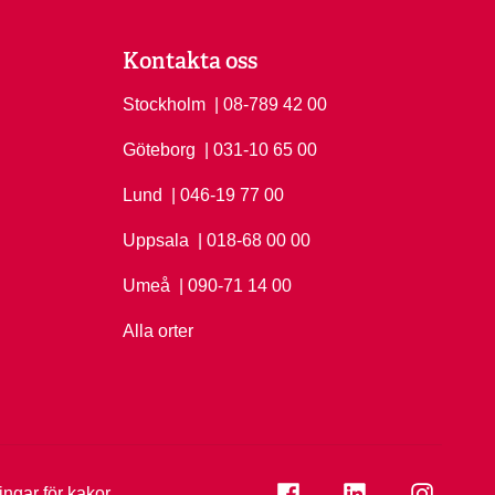
Kontakta oss
Stockholm
Ring Stockholm på
| 08-789 42 00
Göteborg
Ring Göteborg på
| 031-10 65 00
Lund
Ring Lund på
| 046-19 77 00
Uppsala
Ring Uppsala på
| 018-68 00 00
Umeå
Ring Umeå på
| 090-71 14 00
Alla orter
Se folkuniversitetet på
Se folkuniversi
Se folk
ningar för kakor