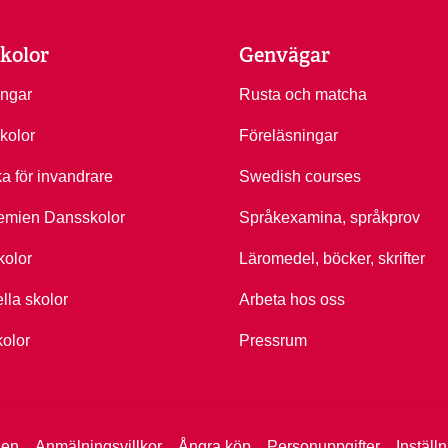
kolor
Genvägar
ingar
Rusta och matcha
kolor
Föreläsningar
ka för invandrare
Swedish courses
emien Dansskolor
Språkexamina, språkprov
kolor
Läromedel, böcker, skrifter
ella skolor
Arbeta hos oss
kolor
Pressrum
sen
Anmälningsvillkor
Ångra köp
Personuppgifter
Inställ