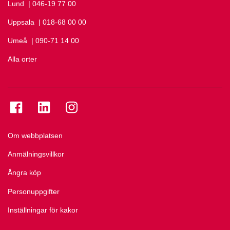
Lund
Ring Lund på
| 046-19 77 00
Uppsala
Ring Uppsala på
| 018-68 00 00
Umeå
Ring Umeå på
| 090-71 14 00
Alla orter
Se folkuniversitetet på Facebook
Se folkuniversitetet på LinkedIn
Se folkuniversitetet på Instagram
Om webbplatsen
Anmälningsvillkor
Ångra köp
Personuppgifter
Inställningar för kakor