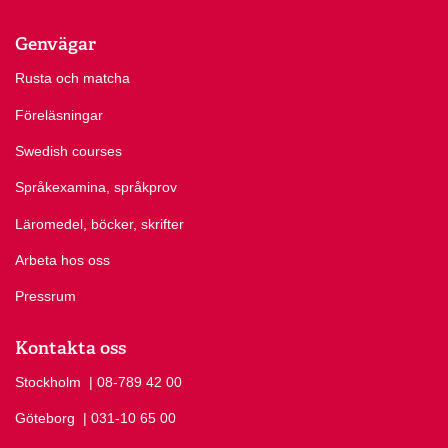
Genvägar
Rusta och matcha
Föreläsningar
Swedish courses
Språkexamina, språkprov
Läromedel, böcker, skrifter
Arbeta hos oss
Pressrum
Kontakta oss
Stockholm
Ring Stockholm på
| 08-789 42 00
Göteborg
Ring Göteborg på
| 031-10 65 00