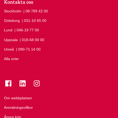
Kontakta oss
Stockholm
Ring Stockholm på
| 08-789 42 00
Göteborg
Ring Göteborg på
| 031-10 65 00
Lund
Ring Lund på
| 046-19 77 00
Uppsala
Ring Uppsala på
| 018-68 00 00
Umeå
Ring Umeå på
| 090-71 14 00
Alla orter
Se folkuniversitetet på Facebook
Se folkuniversitetet på LinkedIn
Se folkuniversitetet på Instagram
Om webbplatsen
Anmälningsvillkor
Ångra köp