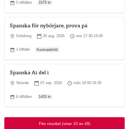
Antal tillfällen
5 tillfällen
1575 kr
Spanska för nybörjare, prova på
Plats
Startdatum
Tid
Göteborg
26 aug. 2026
ons 17:30-19:00
Ordinarie pris
Antal tillfällen
1 tillfälle
Kostnadsfritt
Spanska A1 del 1
Plats
Startdatum
Tid
Skövde
07 sep. 2026
mån 18:00-19:30
Ordinarie pris
Antal tillfällen
6 tillfällen
1425 kr
Fler resultat
(visar 10 av 49)