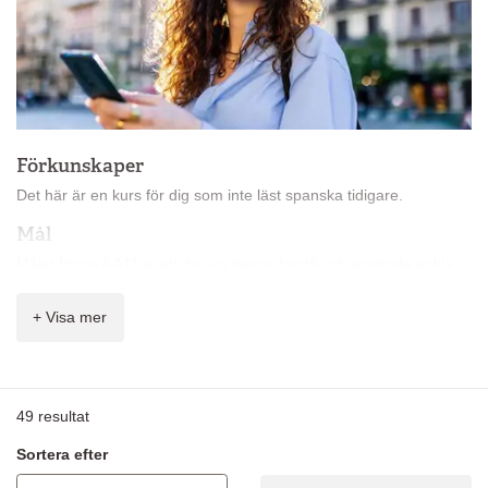
Förkunskaper
Det här är en kurs för dig som inte läst spanska tidigare.
Mål
Målet för nivå A1* är att du ska kunna förstå och använda enkla
meningar och samtala hjälpligt med någon som talar långsamt
och tydligt.
+ Visa mer
Innehåll
På kursen får du lära dig:
49
resultat
vanliga ord och enkla fraser
berätta om dig själv
Sortera efter
ställa enkla frågor och förstå enkla svar
grundläggande grammatik