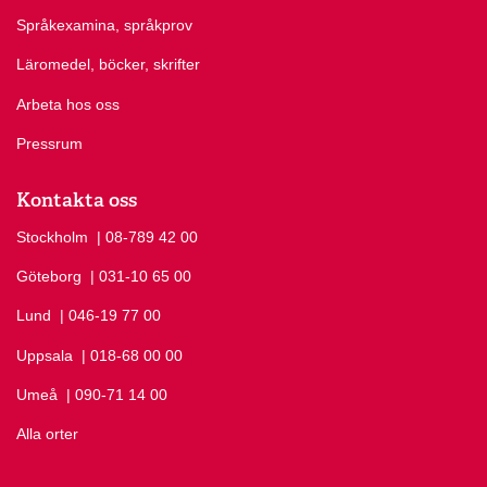
Språkexamina, språkprov
Läromedel, böcker, skrifter
Arbeta hos oss
Pressrum
Kontakta oss
Stockholm
Ring Stockholm på
| 08-789 42 00
Göteborg
Ring Göteborg på
| 031-10 65 00
Lund
Ring Lund på
| 046-19 77 00
Uppsala
Ring Uppsala på
| 018-68 00 00
Umeå
Ring Umeå på
| 090-71 14 00
Alla orter