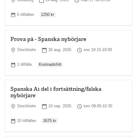
Göteborg
24 aug. 2026
mån 17:30-19:00
Ordinarie pris
Antal tillfällen
5 tillfällen
1250 kr
Prova på - Spanska nybörjare
Plats
Startdatum
Tid
Stockholm
26 aug. 2026
ons 18:15-19:00
Ordinarie pris
Antal tillfällen
1 tillfälle
Kostnadsfritt
Spanska A1 del 1 fortsättning/falska
nybörjare
Plats
Startdatum
Tid
Stockholm
10 sep. 2026
tors 09:00-10:30
Ordinarie pris
Antal tillfällen
10 tillfällen
2675 kr