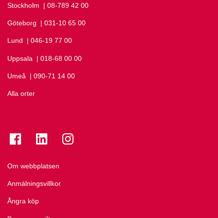
Stockholm
Ring Stockholm på
| 08-789 42 00
Göteborg
Ring Göteborg på
| 031-10 65 00
Lund
Ring Lund på
| 046-19 77 00
Uppsala
Ring Uppsala på
| 018-68 00 00
Umeå
Ring Umeå på
| 090-71 14 00
Alla orter
Se folkuniversitetet på Facebook
Se folkuniversitetet på LinkedIn
Se folkuniversitetet på Instagram
Om webbplatsen
Anmälningsvillkor
Ångra köp