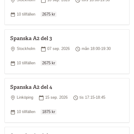
Stockholm
10 sep. 2026
tors 18:00-19:30
pedagogiska kunskaper.
Ordinarie pris
Antal tillfällen
*
Läs mer om kursnivåer
10 tillfällen
2675 kr
Spanska A2 del 3
Plats
Startdatum
Tid
Stockholm
07 sep. 2026
mån 18:00-19:30
Ordinarie pris
Antal tillfällen
10 tillfällen
2675 kr
Spanska A2 del 4
Plats
Startdatum
Tid
Linköping
15 sep. 2026
tis 17:15-18:45
Ordinarie pris
Antal tillfällen
10 tillfällen
1875 kr