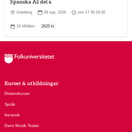
Spanska A2 del 4
Plats
Startdatum
Tid
Göteborg
09 sep. 2026
ons 17:30-19:00
Ordinarie pris
Antal tillfällen
10 tillfällen
2625 kr
Kurser & utbildningar
Distanskurser
Språk
Keramik
Dans Musik Teater