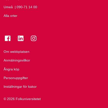
Umeå
Ring Umeå på
| 090-71 14 00
Alla orter
Se folkuniversitetet på Facebook
Se folkuniversitetet på LinkedIn
Se folkuniversitetet på Instagram
Om webbplatsen
Anmälningsvillkor
Ångra köp
Personuppgifter
Inställningar för kakor
© 2026 Folkuniversitetet