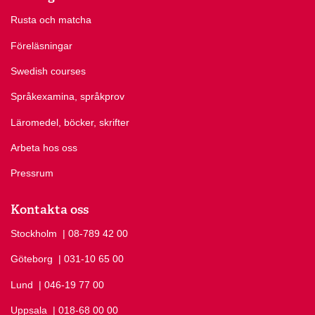
Rusta och matcha
Föreläsningar
Swedish courses
Språkexamina, språkprov
Läromedel, böcker, skrifter
Arbeta hos oss
Pressrum
Kontakta oss
Stockholm
Ring Stockholm på
| 08-789 42 00
Göteborg
Ring Göteborg på
| 031-10 65 00
Lund
Ring Lund på
| 046-19 77 00
Uppsala
Ring Uppsala på
| 018-68 00 00