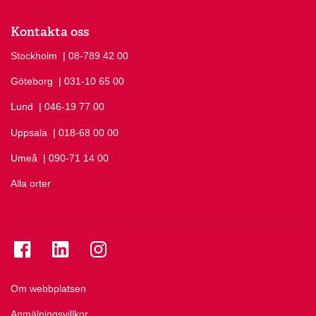
Kontakta oss
Stockholm
Ring Stockholm på
| 08-789 42 00
Göteborg
Ring Göteborg på
| 031-10 65 00
Lund
Ring Lund på
| 046-19 77 00
Uppsala
Ring Uppsala på
| 018-68 00 00
Umeå
Ring Umeå på
| 090-71 14 00
Alla orter
Se folkuniversitetet på Facebook
Se folkuniversitetet på LinkedIn
Se folkuniversitetet på Instagram
Om webbplatsen
Anmälningsvillkor