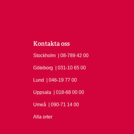
Kontakta oss
Stockholm
Ring Stockholm på
| 08-789 42 00
Göteborg
Ring Göteborg på
| 031-10 65 00
Lund
Ring Lund på
| 046-19 77 00
Uppsala
Ring Uppsala på
| 018-68 00 00
Umeå
Ring Umeå på
| 090-71 14 00
Alla orter