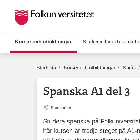
Hoppa till huvudinnehåll
Kurser och utbildningar
(Aktuell sida)
Studiecirklar och samarb
Startsida
Kurser och utbildningar
Språk
Spanska A1 del 3
Plats
Stockholm
Studera spanska på Folkuniversite
här kursen är tredje steget på A1-n