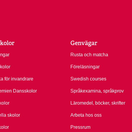
kolor
Genvägar
ingar
Rusta och matcha
kolor
Föreläsningar
ka för invandrare
Swedish courses
emien Dansskolor
Språkexamina, språkprov
kolor
Läromedel, böcker, skrifter
ella skolor
Arbeta hos oss
kolor
Pressrum