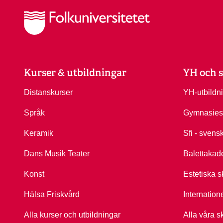
Kurser & utbildningar
YH och s
Distanskurser
YH-utbildn
Språk
Gymnasies
Keramik
Sfi - svens
Dans Musik Teater
Balettakad
Konst
Estetiska s
Hälsa Friskvård
Internation
Alla kurser och utbildningar
Alla våra s