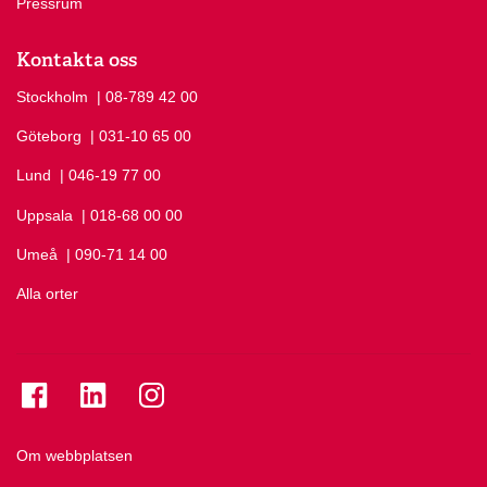
Pressrum
Kontakta oss
Stockholm
Ring Stockholm på
| 08-789 42 00
Göteborg
Ring Göteborg på
| 031-10 65 00
Lund
Ring Lund på
| 046-19 77 00
Uppsala
Ring Uppsala på
| 018-68 00 00
Umeå
Ring Umeå på
| 090-71 14 00
Alla orter
Se folkuniversitetet på Facebook
Se folkuniversitetet på LinkedIn
Se folkuniversitetet på Instagram
Om webbplatsen