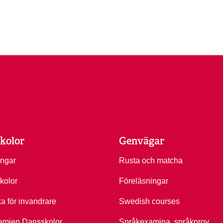
kolor
Genvägar
ingar
Rusta och matcha
kolor
Föreläsningar
ka för invandrare
Swedish courses
emien Dansskolor
Språkexamina, språkprov