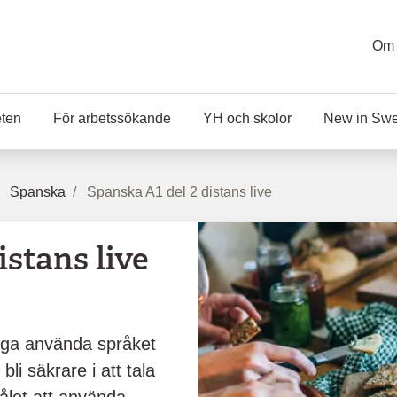
Om 
eten
För arbetssökande
YH och skolor
New in Sw
Spanska
Spanska A1 del 2 distans live
istans live
åga använda språket
li säkrare i att tala