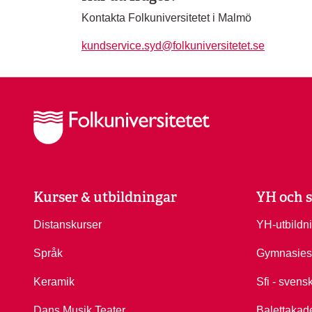
Kontakta Folkuniversitetet i Malmö
kundservice.syd@folkuniversitetet.se
Kurser & utbildningar
YH och s
Distanskurser
YH-utbildn
Språk
Gymnasies
Keramik
Sfi - svens
Dans Musik Teater
Balettakad