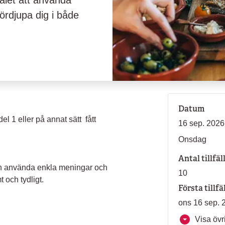
let att använda
ördjupa dig i både
Datum
el 1 eller på annat sätt fått
16 sep. 2026
Onsdag
Antal tillfäl
och använda enkla meningar och
10
 och tydligt.
Första tillfä
ons 16 sep. 
Visa övri