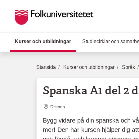
Hoppa till huvudinnehåll
Kurser och utbildningar
(Aktuell sida)
Studiecirklar och samarb
Startsida
Kurser och utbildningar
Språk
Spanska A1 del 2 d
Plats
Distans
Bygg vidare på din spanska och v
mer! Den här kursen hjälper dig att b