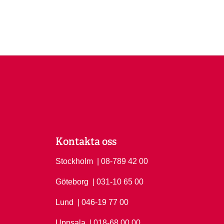
Kontakta oss
Stockholm
Ring Stockholm på
| 08-789 42 00
Göteborg
Ring Göteborg på
| 031-10 65 00
Lund
Ring Lund på
| 046-19 77 00
Uppsala
Ring Uppsala på
| 018-68 00 00