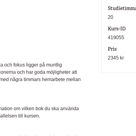
Studietimm
20
Kurs-ID
419055
Pris
2345 kr
 och fokus ligger på muntlig
ionerna och har goda möjligheter att
 med några timmars hemarbete mellan
nformation om vilken bok du ska använda
llelsen till kursen.