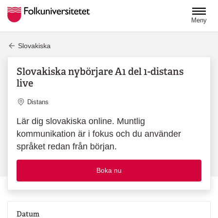
Hoppa till huvudinnehåll
Meny
Slovakiska
Slovakiska nybörjare A1 del 1-distans
live
Plats
Distans
Lär dig slovakiska online. Muntlig
kommunikation är i fokus och du använder
språket redan från början.
Boka nu
Datum