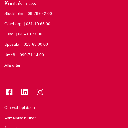
Kontakta oss
Stockholm
Ring Stockholm på
| 08-789 42 00
Göteborg
Ring Göteborg på
| 031-10 65 00
Lund
Ring Lund på
| 046-19 77 00
Uppsala
Ring Uppsala på
| 018-68 00 00
Umeå
Ring Umeå på
| 090-71 14 00
Alla orter
Se folkuniversitetet på Facebook
Se folkuniversitetet på LinkedIn
Se folkuniversitetet på Instagram
Om webbplatsen
Anmälningsvillkor