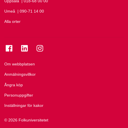
Uppsala
Ring Uppsala på
| 018-68 00 00
Umeå
Ring Umeå på
| 090-71 14 00
Alla orter
Se folkuniversitetet på Facebook
Se folkuniversitetet på LinkedIn
Se folkuniversitetet på Instagram
Om webbplatsen
Anmälningsvillkor
Ångra köp
Personuppgifter
Inställningar för kakor
© 2026 Folkuniversitetet