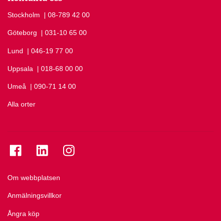
Stockholm
Ring Stockholm på
| 08-789 42 00
Göteborg
Ring Göteborg på
| 031-10 65 00
Lund
Ring Lund på
| 046-19 77 00
Uppsala
Ring Uppsala på
| 018-68 00 00
Umeå
Ring Umeå på
| 090-71 14 00
Alla orter
Se folkuniversitetet på Facebook
Se folkuniversitetet på LinkedIn
Se folkuniversitetet på Instagram
Om webbplatsen
Anmälningsvillkor
Ångra köp