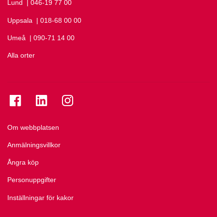
Lund
Ring Lund på
| 046-19 77 00
Uppsala
Ring Uppsala på
| 018-68 00 00
Umeå
Ring Umeå på
| 090-71 14 00
Alla orter
Se folkuniversitetet på Facebook
Se folkuniversitetet på LinkedIn
Se folkuniversitetet på Instagram
Om webbplatsen
Anmälningsvillkor
Ångra köp
Personuppgifter
Inställningar för kakor