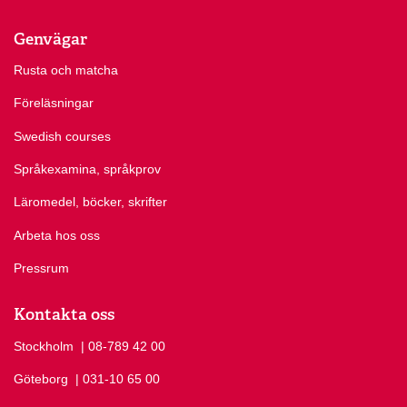
Genvägar
Rusta och matcha
Föreläsningar
Swedish courses
Språkexamina, språkprov
Läromedel, böcker, skrifter
Arbeta hos oss
Pressrum
Kontakta oss
Stockholm
Ring Stockholm på
| 08-789 42 00
Göteborg
Ring Göteborg på
| 031-10 65 00