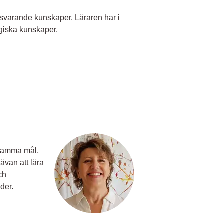
svarande kunskaper. Läraren har i
iska kunskaper.
nsamma mål,
ävan att lära
och
der.