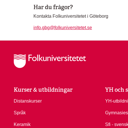
Har du frågor?
Kontakta Folkuniversitetet i Göteborg
info.gbg@folkuniversitetet.se
Kurser & utbildningar
YH och s
Distanskurser
YH-utbildn
Språk
Gymnasies
Keramik
Sfi - svens