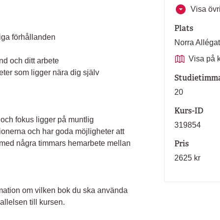
Visa övri
Plats
liga förhållanden
Norra Allég
Visa på 
nd och ditt arbete
ter som ligger nära dig själv
Studietimm
20
Kurs-ID
ch fokus ligger på muntlig
319854
ionerna och har goda möjligheter att
Pris
 med några timmars hemarbete mellan
2625 kr
nformation om vilken bok du ska använda
llelsen till kursen.