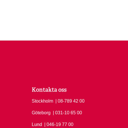
Kontakta oss
Stockholm
Ring Stockholm på
| 08-789 42 00
Göteborg
Ring Göteborg på
| 031-10 65 00
Lund
Ring Lund på
| 046-19 77 00