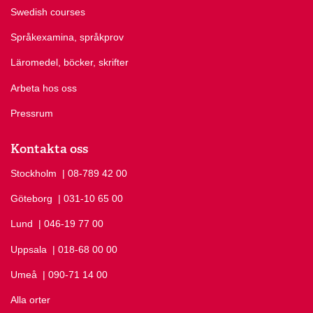
Swedish courses
Språkexamina, språkprov
Läromedel, böcker, skrifter
Arbeta hos oss
Pressrum
Kontakta oss
Stockholm
Ring Stockholm på
| 08-789 42 00
Göteborg
Ring Göteborg på
| 031-10 65 00
Lund
Ring Lund på
| 046-19 77 00
Uppsala
Ring Uppsala på
| 018-68 00 00
Umeå
Ring Umeå på
| 090-71 14 00
Alla orter