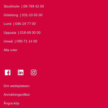
Stockholm
Ring Stockholm på
| 08-789 42 00
Göteborg
Ring Göteborg på
| 031-10 65 00
Lund
Ring Lund på
| 046-19 77 00
Uppsala
Ring Uppsala på
| 018-68 00 00
Umeå
Ring Umeå på
| 090-71 14 00
Alla orter
Se folkuniversitetet på Facebook
Se folkuniversitetet på LinkedIn
Se folkuniversitetet på Instagram
Om webbplatsen
Anmälningsvillkor
Ångra köp