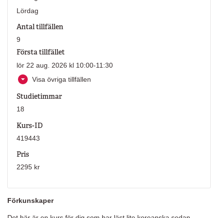
Lördag
Antal tillfällen
9
Första tillfället
lör 22 aug. 2026 kl 10:00-11:30
Visa övriga tillfällen
Studietimmar
18
Kurs-ID
419443
Pris
2295 kr
Förkunskaper
Det här är en kurs för dig som har läst lite koreanska sedan