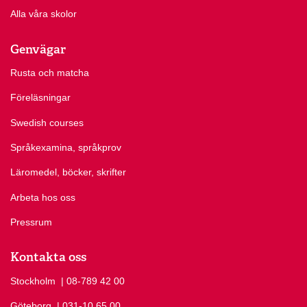
Alla våra skolor
Genvägar
Rusta och matcha
Föreläsningar
Swedish courses
Språkexamina, språkprov
Läromedel, böcker, skrifter
Arbeta hos oss
Pressrum
Kontakta oss
Stockholm
Ring Stockholm på
| 08-789 42 00
Göteborg
Ring Göteborg på
| 031-10 65 00