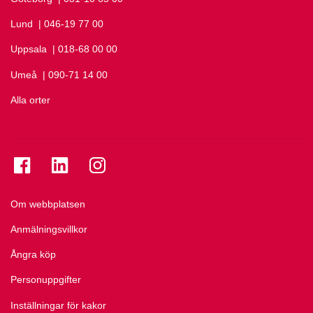
Lund
Ring Lund på
| 046-19 77 00
Uppsala
Ring Uppsala på
| 018-68 00 00
Umeå
Ring Umeå på
| 090-71 14 00
Alla orter
Se folkuniversitetet på Facebook
Se folkuniversitetet på LinkedIn
Se folkuniversitetet på Instagram
Om webbplatsen
Anmälningsvillkor
Ångra köp
Personuppgifter
Inställningar för kakor