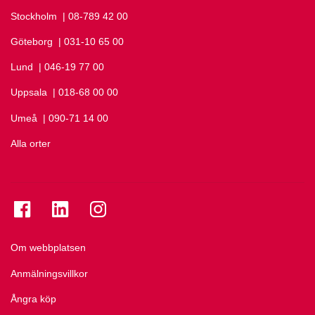
Stockholm
Ring Stockholm på
| 08-789 42 00
Göteborg
Ring Göteborg på
| 031-10 65 00
Lund
Ring Lund på
| 046-19 77 00
Uppsala
Ring Uppsala på
| 018-68 00 00
Umeå
Ring Umeå på
| 090-71 14 00
Alla orter
Se folkuniversitetet på Facebook
Se folkuniversitetet på LinkedIn
Se folkuniversitetet på Instagram
Om webbplatsen
Anmälningsvillkor
Ångra köp