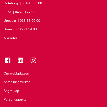
Göteborg
Ring Göteborg på
| 031-10 65 00
Lund
Ring Lund på
| 046-19 77 00
Uppsala
Ring Uppsala på
| 018-68 00 00
Umeå
Ring Umeå på
| 090-71 14 00
Alla orter
Se folkuniversitetet på Facebook
Se folkuniversitetet på LinkedIn
Se folkuniversitetet på Instagram
Om webbplatsen
Anmälningsvillkor
Ångra köp
Personuppgifter