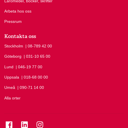
Läromedel, böcker, skrifter
Arbeta hos oss
Pressrum
Kontakta oss
Stockholm
Ring Stockholm på
| 08-789 42 00
Göteborg
Ring Göteborg på
| 031-10 65 00
Lund
Ring Lund på
| 046-19 77 00
Uppsala
Ring Uppsala på
| 018-68 00 00
Umeå
Ring Umeå på
| 090-71 14 00
Alla orter
Se folkuniversitetet på Facebook
Se folkuniversitetet på LinkedIn
Se folkuniversitetet på Instagram