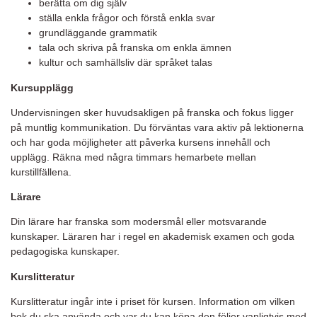
berätta om dig själv
ställa enkla frågor och förstå enkla svar
grundläggande grammatik
tala och skriva på franska om enkla ämnen
kultur och samhällsliv där språket talas
Kursupplägg
Undervisningen sker huvudsakligen på franska och fokus ligger
på muntlig kommunikation. Du förväntas vara aktiv på lektionerna
och har goda möjligheter att påverka kursens innehåll och
upplägg. Räkna med några timmars hemarbete mellan
kurstillfällena.
Lärare
Din lärare har franska som modersmål eller motsvarande
kunskaper. Läraren har i regel en akademisk examen och goda
pedagogiska kunskaper.
Kurslitteratur
Kurslitteratur ingår inte i priset för kursen. Information om vilken
bok du ska använda och var du kan köpa den följer vanligtvis med