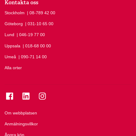
Kontakta oss
Stockholm
Ring Stockholm på
| 08-789 42 00
Göteborg
Ring Göteborg på
| 031-10 65 00
Lund
Ring Lund på
| 046-19 77 00
Uppsala
Ring Uppsala på
| 018-68 00 00
Umeå
Ring Umeå på
| 090-71 14 00
Alla orter
Se folkuniversitetet på Facebook
Se folkuniversitetet på LinkedIn
Se folkuniversitetet på Instagram
Om webbplatsen
Anmälningsvillkor
Ångra köp