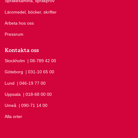
Språkexamina, språkprov
Läromedel, böcker, skrifter
Arbeta hos oss
Pressrum
Kontakta oss
Stockholm
Ring Stockholm på
| 08-789 42 00
Göteborg
Ring Göteborg på
| 031-10 65 00
Lund
Ring Lund på
| 046-19 77 00
Uppsala
Ring Uppsala på
| 018-68 00 00
Umeå
Ring Umeå på
| 090-71 14 00
Alla orter