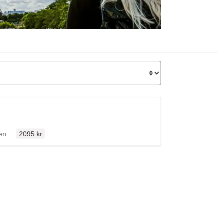
Ordinarie pris
fällen
len
2095 kr