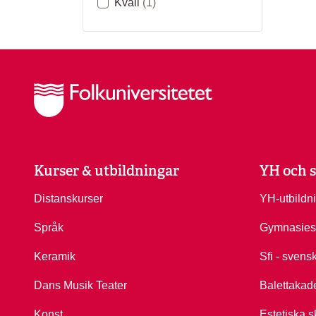
Kväll
(1)
Kurser & utbildningar
YH och s
Distanskurser
YH-utbildn
Språk
Gymnasies
Keramik
Sfi - svens
Dans Musik Teater
Balettakad
Konst
Estetiska s