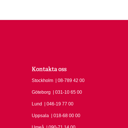
Kontakta oss
Stockholm
Ring Stockholm på
| 08-789 42 00
Göteborg
Ring Göteborg på
| 031-10 65 00
Lund
Ring Lund på
| 046-19 77 00
Uppsala
Ring Uppsala på
| 018-68 00 00
Umeå
Ring Umeå på
| 090-71 14 00