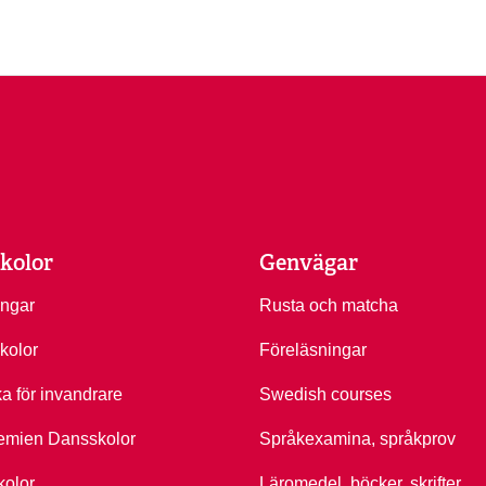
kolor
Genvägar
ingar
Rusta och matcha
kolor
Föreläsningar
ka för invandrare
Swedish courses
emien Dansskolor
Språkexamina, språkprov
kolor
Läromedel, böcker, skrifter