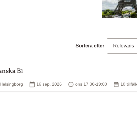
Sortera efter
anska B1
Plats
Startdatum
Tid
Antal till
Helsingborg
16 sep. 2026
ons 17:30-19:00
10 tillfäl