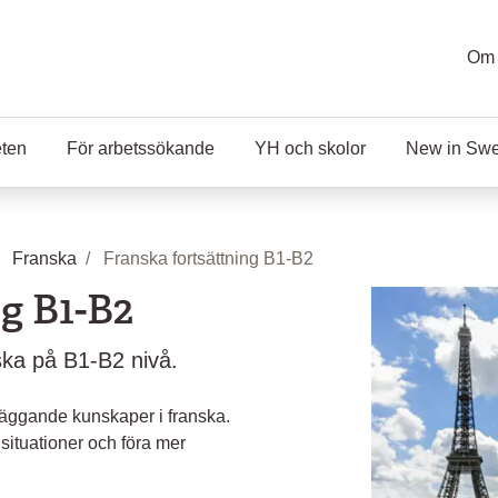
Om 
eten
För arbetssökande
YH och skolor
New in Sw
Franska
Franska fortsättning B1-B2
g B1-B2
nska på B1-B2 nivå.
läggande kunskaper i franska.
 situationer och föra mer