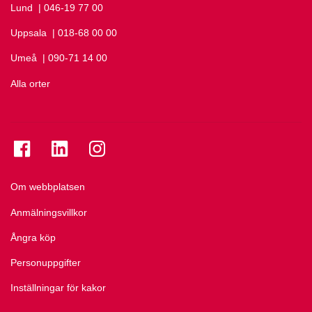
Lund
Ring Lund på
| 046-19 77 00
Uppsala
Ring Uppsala på
| 018-68 00 00
Umeå
Ring Umeå på
| 090-71 14 00
Alla orter
Se folkuniversitetet på Facebook
Se folkuniversitetet på LinkedIn
Se folkuniversitetet på Instagram
Om webbplatsen
Anmälningsvillkor
Ångra köp
Personuppgifter
Inställningar för kakor