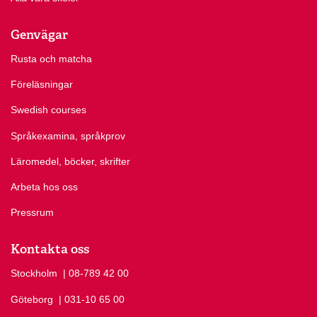
Genvägar
Rusta och matcha
Föreläsningar
Swedish courses
Språkexamina, språkprov
Läromedel, böcker, skrifter
Arbeta hos oss
Pressrum
Kontakta oss
Stockholm
Ring Stockholm på
| 08-789 42 00
Göteborg
Ring Göteborg på
| 031-10 65 00