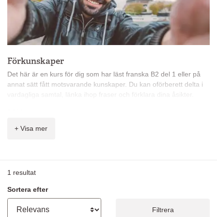
Förkunskaper
Det här är en kurs för dig som har läst franska B2 del 1 eller på
annat sätt fått motsvarande kunskaper. Du kan oförberett delta i
vardagliga samtal, länka ihop fraser och förklara dina åsikter.
Mål
Målet för nivå B2* är att du kan förstå huvuddragen i komplexa
+ Visa mer
texter och samtalar nästan obehindrat om olika ämnen.
Innehåll
På kursen får du lära dig:
1
resultat
fackuttryck
Sortera efter
läsa komplexa texter
samtala fritt och ledigt
Filtrera
förklara dina ståndpunkter