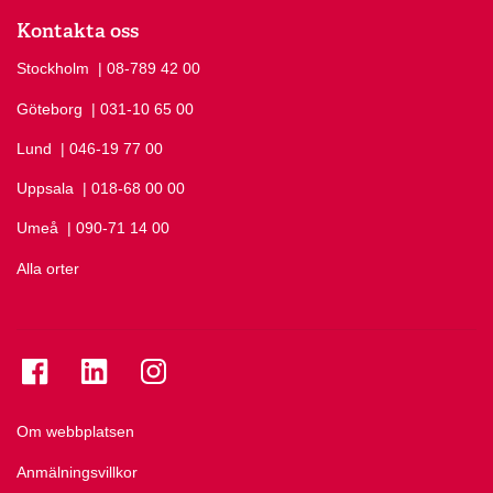
Kontakta oss
Stockholm
Ring Stockholm på
| 08-789 42 00
Göteborg
Ring Göteborg på
| 031-10 65 00
Lund
Ring Lund på
| 046-19 77 00
Uppsala
Ring Uppsala på
| 018-68 00 00
Umeå
Ring Umeå på
| 090-71 14 00
Alla orter
Se folkuniversitetet på Facebook
Se folkuniversitetet på LinkedIn
Se folkuniversitetet på Instagram
Om webbplatsen
Anmälningsvillkor