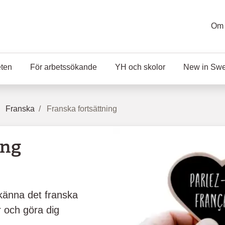
Om 
eten
För arbetssökande
YH och skolor
New in Sw
Franska
Franska fortsättning
ing
 känna det franska
r och göra dig