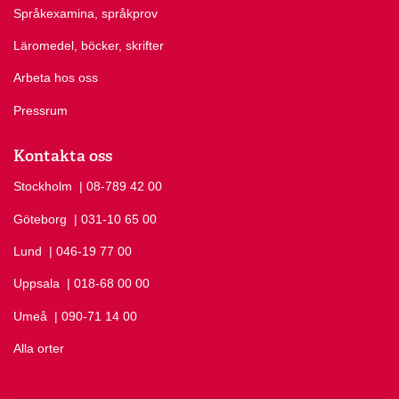
Språkexamina, språkprov
Läromedel, böcker, skrifter
Arbeta hos oss
Pressrum
Kontakta oss
Stockholm
Ring Stockholm på
| 08-789 42 00
Göteborg
Ring Göteborg på
| 031-10 65 00
Lund
Ring Lund på
| 046-19 77 00
Uppsala
Ring Uppsala på
| 018-68 00 00
Umeå
Ring Umeå på
| 090-71 14 00
Alla orter