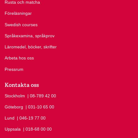
Rusta och matcha
Föreläsningar
Swedish courses
Språkexamina, språkprov
Läromedel, böcker, skrifter
Arbeta hos oss
Pressrum
Kontakta oss
Stockholm
Ring Stockholm på
| 08-789 42 00
Göteborg
Ring Göteborg på
| 031-10 65 00
Lund
Ring Lund på
| 046-19 77 00
Uppsala
Ring Uppsala på
| 018-68 00 00