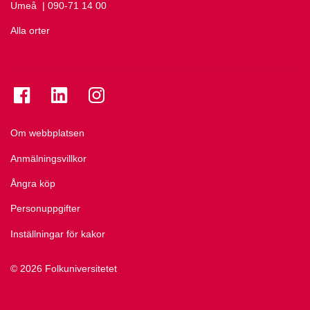
Umeå
Ring Umeå på
| 090-71 14 00
Alla orter
Se folkuniversitetet på Facebook
Se folkuniversitetet på LinkedIn
Se folkuniversitetet på Instagram
Om webbplatsen
Anmälningsvillkor
Ångra köp
Personuppgifter
Inställningar för kakor
© 2026 Folkuniversitetet