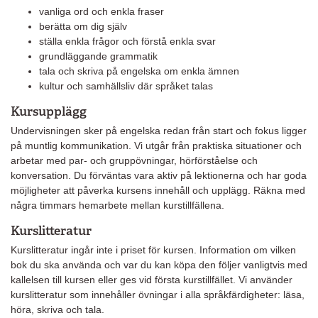
vanliga ord och enkla fraser
berätta om dig själv
ställa enkla frågor och förstå enkla svar
grundläggande grammatik
tala och skriva på engelska om enkla ämnen
kultur och samhällsliv där språket talas
Kursupplägg
Undervisningen sker på engelska redan från start och fokus ligger
på muntlig kommunikation. Vi utgår från praktiska situationer och
arbetar med par- och gruppövningar, hörförståelse och
konversation. Du förväntas vara aktiv på lektionerna och har goda
möjligheter att påverka kursens innehåll och upplägg. Räkna med
några timmars hemarbete mellan kurstillfällena.
Kurslitteratur
Kurslitteratur ingår inte i priset för kursen. Information om vilken
bok du ska använda och var du kan köpa den följer vanligtvis med
kallelsen till kursen eller ges vid första kurstillfället. Vi använder
kurslitteratur som innehåller övningar i alla språkfärdigheter: läsa,
höra, skriva och tala.