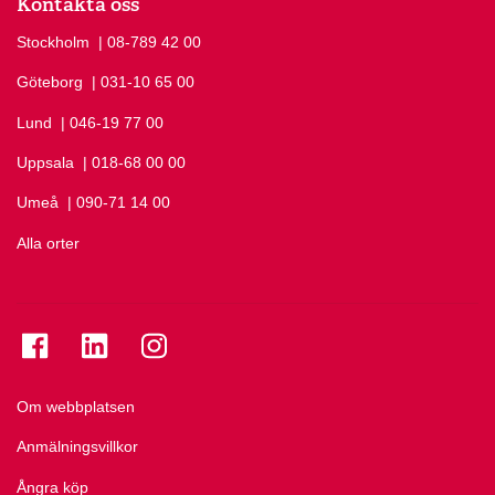
Kontakta oss
Stockholm
Ring Stockholm på
| 08-789 42 00
Göteborg
Ring Göteborg på
| 031-10 65 00
Lund
Ring Lund på
| 046-19 77 00
Uppsala
Ring Uppsala på
| 018-68 00 00
Umeå
Ring Umeå på
| 090-71 14 00
Alla orter
Se folkuniversitetet på Facebook
Se folkuniversitetet på LinkedIn
Se folkuniversitetet på Instagram
Om webbplatsen
Anmälningsvillkor
Ångra köp