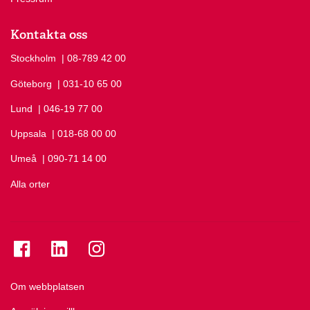
Kontakta oss
Stockholm
Ring Stockholm på
| 08-789 42 00
Göteborg
Ring Göteborg på
| 031-10 65 00
Lund
Ring Lund på
| 046-19 77 00
Uppsala
Ring Uppsala på
| 018-68 00 00
Umeå
Ring Umeå på
| 090-71 14 00
Alla orter
Se folkuniversitetet på Facebook
Se folkuniversitetet på LinkedIn
Se folkuniversitetet på Instagram
Om webbplatsen