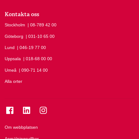
Kontakta oss
Stockholm
Ring Stockholm på
| 08-789 42 00
Göteborg
Ring Göteborg på
| 031-10 65 00
Lund
Ring Lund på
| 046-19 77 00
Uppsala
Ring Uppsala på
| 018-68 00 00
Umeå
Ring Umeå på
| 090-71 14 00
Alla orter
Se folkuniversitetet på Facebook
Se folkuniversitetet på LinkedIn
Se folkuniversitetet på Instagram
Om webbplatsen
Anmälningsvillkor