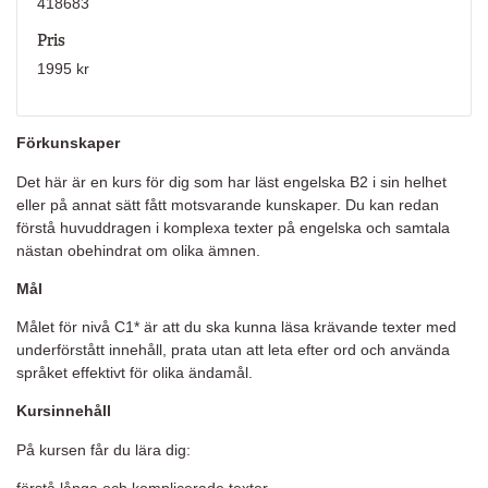
418683
Pris
1995 kr
Förkunskaper
Det här är en kurs för dig som har läst engelska B2 i sin helhet
eller på annat sätt fått motsvarande kunskaper. Du kan redan
förstå huvuddragen i komplexa texter på engelska och samtala
nästan obehindrat om olika ämnen.
Mål
Målet för nivå C1* är att du ska kunna läsa krävande texter med
underförstått innehåll, prata utan att leta efter ord och använda
språket effektivt för olika ändamål.
Kursinnehåll
På kursen får du lära dig:
förstå långa och komplicerade texter