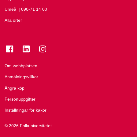
Umeå
Ring Umeå på
| 090-71 14 00
Alla orter
Se folkuniversitetet på Facebook
Se folkuniversitetet på LinkedIn
Se folkuniversitetet på Instagram
Om webbplatsen
Anmälningsvillkor
Ångra köp
Personuppgifter
Inställningar för kakor
© 2026 Folkuniversitetet