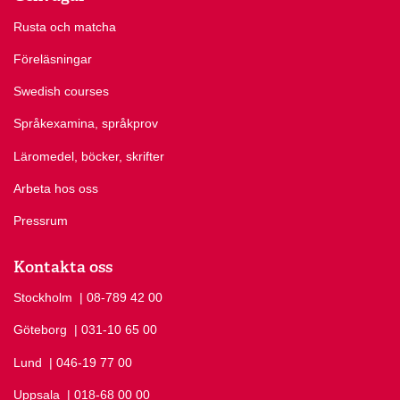
Rusta och matcha
Föreläsningar
Swedish courses
Språkexamina, språkprov
Läromedel, böcker, skrifter
Arbeta hos oss
Pressrum
Kontakta oss
Stockholm
Ring Stockholm på
| 08-789 42 00
Göteborg
Ring Göteborg på
| 031-10 65 00
Lund
Ring Lund på
| 046-19 77 00
Uppsala
Ring Uppsala på
| 018-68 00 00