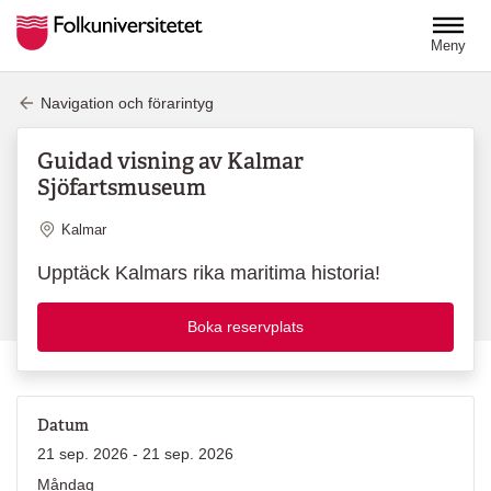
Hoppa till huvudinnehåll
Meny
Navigation och förarintyg
Guidad visning av Kalmar
Sjöfartsmuseum
Plats
Kalmar
Upptäck Kalmars rika maritima historia!
Boka reservplats
Datum
21 sep. 2026 - 21 sep. 2026
Måndag