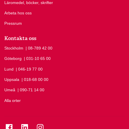
Läromedel, böcker, skrifter
Arbeta hos oss
Pressrum
Kontakta oss
Stockholm
Ring Stockholm på
| 08-789 42 00
Göteborg
Ring Göteborg på
| 031-10 65 00
Lund
Ring Lund på
| 046-19 77 00
Uppsala
Ring Uppsala på
| 018-68 00 00
Umeå
Ring Umeå på
| 090-71 14 00
Alla orter
Se folkuniversitetet på Facebook
Se folkuniversitetet på LinkedIn
Se folkuniversitetet på Instagram