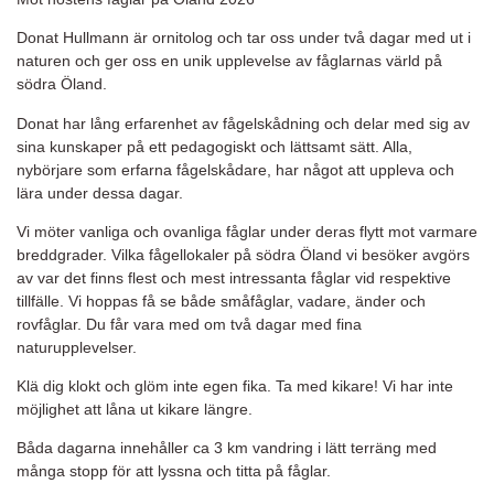
Donat Hullmann är ornitolog och tar oss under två dagar med ut i
naturen och ger oss en unik upplevelse av fåglarnas värld på
södra Öland.
Donat har lång erfarenhet av fågelskådning och delar med sig av
sina kunskaper på ett pedagogiskt och lättsamt sätt. Alla,
nybörjare som erfarna fågelskådare, har något att uppleva och
lära under dessa dagar.
Vi möter vanliga och ovanliga fåglar under deras flytt mot varmare
breddgrader. Vilka fågellokaler på södra Öland vi besöker avgörs
av var det finns flest och mest intressanta fåglar vid respektive
tillfälle. Vi hoppas få se både småfåglar, vadare, änder och
rovfåglar. Du får vara med om två dagar med fina
naturupplevelser.
Klä dig klokt och glöm inte egen fika. Ta med kikare! Vi har inte
möjlighet att låna ut kikare längre.
Båda dagarna innehåller ca 3 km vandring i lätt terräng med
många stopp för att lyssna och titta på fåglar.