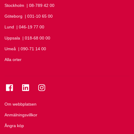
Stockholm
Ring Stockholm på
| 08-789 42 00
Göteborg
Ring Göteborg på
| 031-10 65 00
Lund
Ring Lund på
| 046-19 77 00
Uppsala
Ring Uppsala på
| 018-68 00 00
Umeå
Ring Umeå på
| 090-71 14 00
Alla orter
Se folkuniversitetet på Facebook
Se folkuniversitetet på LinkedIn
Se folkuniversitetet på Instagram
Om webbplatsen
Anmälningsvillkor
Ångra köp