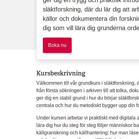
ger dig en trygg och praktisk introdu
släktforskning, där du lär dig att arb
källor och dokumentera din forskn
dig som vill lära dig grunderna orde
Boka nu
Kursbeskrivning
Välkommen till vår grundkurs i släktforskning, där
från första sökningen i arkiven till att tolka, 
ger dig en stabil grund i hur du börjar släktfor
centrala och hur du metodiskt bygger upp din f
Under kursen arbetar vi praktiskt med digitala ar
lära dig hur du steg för steg följer människor bak
källgranskning och källhantering: hur man läser 