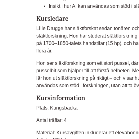
Insikt i hur AI kan användas som stöd i slä
Kursledare
Lilie Drugge har släktforskat sedan tonåren och
släktforskning. Hon har studerat släktforskning 
på 1700–1850-talets handstilar (15 hp), och har 
flera år.
Hon ser släktforskning som ett stort pussel, dä
pusselbit som hjälper till att förstå helheten. M
lär hon ut släktforskning på riktigt – och visar h
användas som stöd i forskningen, utan att ta öv
Kursinformation
Plats: Kungsbacka
Antal träffar: 4
Material: Kursavgiften inkluderar ett elevabon