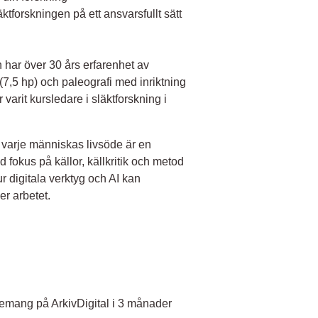
ktforskningen på ett ansvarsfullt sätt
 har över 30 års erfarenhet av
(7,5 hp) och paleografi med inriktning
varit kursledare i släktforskning i
r varje människas livsöde är en
ed fokus på källor, källkritik och metod
ur digitala verktyg och AI kan
er arbetet.
nemang på ArkivDigital i 3 månader