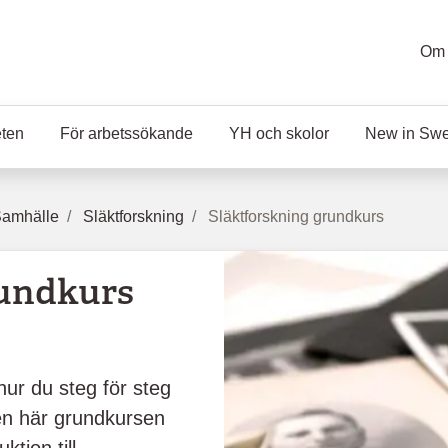
Om 
eten
För arbetssökande
YH och skolor
New in Sw
Samhälle
Släktforskning
Släktforskning grundkurs
rundkurs
 hur du steg för steg
Den här grundkursen