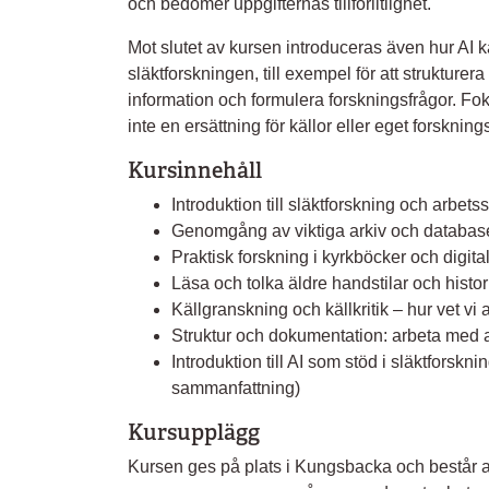
och bedömer uppgifternas tillförlitlighet.
Mot slutet av kursen introduceras även hur AI 
släktforskningen, till exempel för att strukture
information och formulera forskningsfrågor. Foku
inte en ersättning för källor eller eget forskning
Kursinnehåll
Introduktion till släktforskning och arbetss
Genomgång av viktiga arkiv och databaser
Praktisk forskning i kyrkböcker och digita
Läsa och tolka äldre handstilar och histor
Källgranskning och källkritik – hur vet vi
Struktur och dokumentation: arbeta med 
Introduktion till AI som stöd i släktforskni
sammanfattning)
Kursupplägg
Kursen ges på plats i Kungsbacka och består av