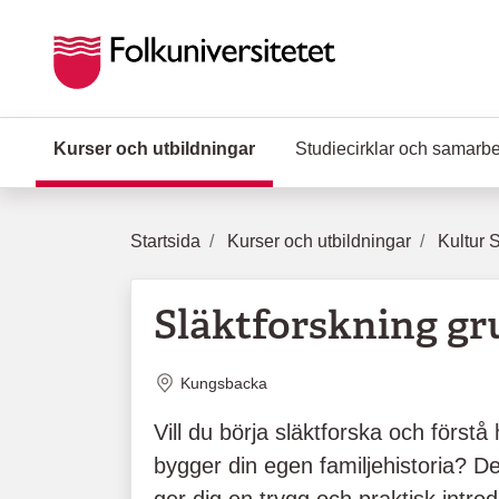
Hoppa till huvudinnehåll
Kurser och utbildningar
(Aktuell sida)
Studiecirklar och samarb
Startsida
Kurser och utbildningar
Kultur 
Släktforskning g
Plats
Kungsbacka
Vill du börja släktforska och förstå
bygger din egen familjehistoria? 