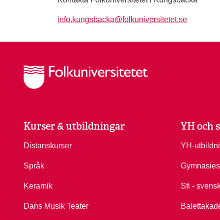
info.kungsbacka@folkuniversitetet.se
Kurser & utbildningar
YH och s
Distanskurser
YH-utbildn
Språk
Gymnasies
Keramik
Sfi - svens
Dans Musik Teater
Balettakad