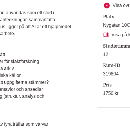
Visa övri
kan användas som ett stöd i
Plats
ra anteckningar, sammanfatta
Nygatan 10
s ligger på att AI är ett hjälpmedel –
sarbete.
Visa på 
Studietimm
ätt
12
 för släktforskning
Kurs-ID
la arkiv
319804
iska källor
 att uppgifterna stämmer?
Pris
antavlor och ansedlar
1750 kr
ng (struktur, analys och
 fyra träffar som varvar