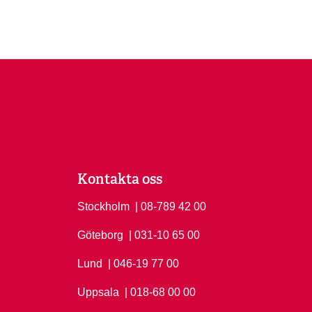
Kontakta oss
Stockholm
Ring Stockholm på
| 08-789 42 00
Göteborg
Ring Göteborg på
| 031-10 65 00
Lund
Ring Lund på
| 046-19 77 00
Uppsala
Ring Uppsala på
| 018-68 00 00