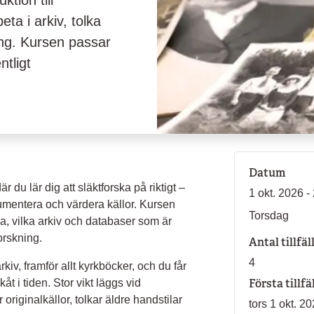
ktion till
eta i arkiv, tolka
ing. Kursen passar
ntligt
Datum
 du lär dig att släktforska på riktigt –
1 okt. 2026 -
dokumentera och värdera källor. Kursen
Torsdag
ska, vilka arkiv och databaser som är
orskning.
Antal tillfäl
4
kiv, framför allt kyrkböcker, och du får
Första tillfä
åt i tiden. Stor vikt läggs vid
originalkällor, tolkar äldre handstilar
tors 1 okt. 2