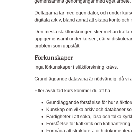
gemensamma genomgångar med eget arbete.
Deltagarna tar med egen dator, och under kurs
digitala arkiv, bland annat att skapa konto och n
Den mesta släktforskningen sker mellan träffa
upp gemensamt under kursen, där vi diskuterar
problem som uppstått.
Förkunskaper
Inga förkunskaper i släktforskning krävs.
Grundläggande datavana är nödvändig, då vi arb
Efter avslutad kurs kommer du att ha
Grundläggande förståelse för hur släktfo
Kunskap om vilka arkiv och databaser so
Färdigheter i att söka, läsa och tolka kyr
Förståelse för källkritik och källhantering
Förmåga att strukturera och dokumentera