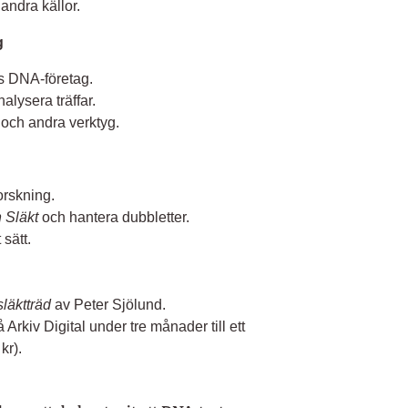
andra källor.
g
s DNA-företag.
alysera träffar.
 och andra verktyg.
forskning.
 Släkt
och hantera dubbletter.
 sätt.
släktträd
av Peter Sjölund.
rkiv Digital under tre månader till ett
kr).