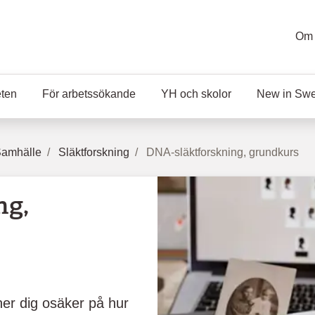
Om 
eten
För arbetssökande
YH och skolor
New in Sw
Samhälle
Släktforskning
DNA-släktforskning, grundkurs
ng,
ner dig osäker på hur