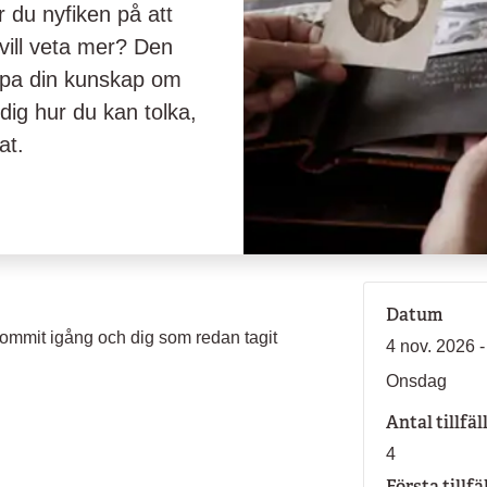
 du nyfiken på att
vill veta mer? Den
jupa din kunskap om
 dig hur du kan tolka,
at.
Datum
ommit igång och dig som redan tagit
4 nov. 2026 -
Onsdag
Antal tillfäl
4
Första tillfä