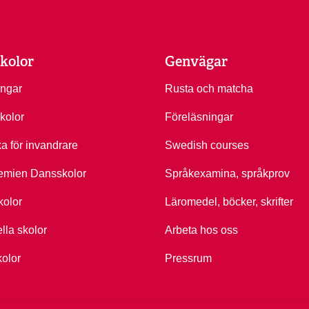
kolor
Genvägar
ingar
Rusta och matcha
kolor
Föreläsningar
ka för invandrare
Swedish courses
emien Dansskolor
Språkexamina, språkprov
kolor
Läromedel, böcker, skrifter
ella skolor
Arbeta hos oss
kolor
Pressrum