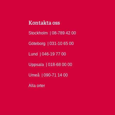
Kontakta oss
Stockholm
Ring Stockholm på
| 08-789 42 00
Göteborg
Ring Göteborg på
| 031-10 65 00
Lund
Ring Lund på
| 046-19 77 00
Uppsala
Ring Uppsala på
| 018-68 00 00
Umeå
Ring Umeå på
| 090-71 14 00
Alla orter