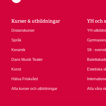
Kurser & utbildningar
YH och s
Distanskurser
YH-utbildn
Språk
Gymnasies
Keramik
Sfi - svens
Dans Musik Teater
Balettakad
Konst
Estetiska s
Hälsa Friskvård
Internation
Alla kurser och utbildningar
Alla våra s