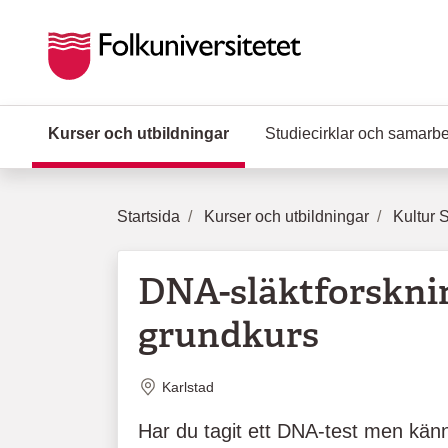
Hoppa till huvudinnehåll
Kurser och utbildningar
(Aktuell sida)
Studiecirklar och samarb
Startsida
Kurser och utbildningar
Kultur 
DNA-släktforskni
grundkurs
Plats
Karlstad
Har du tagit ett DNA-test men kän