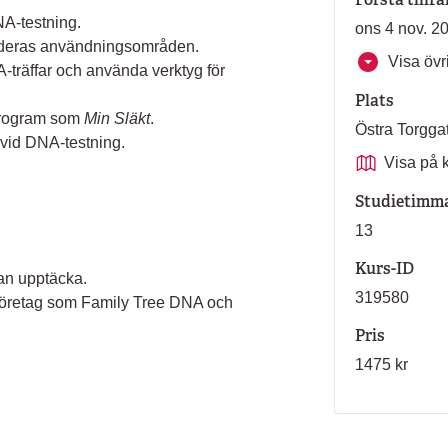
NA-testning.
ons 4 nov. 2
 deras användningsområden.
Visa övri
A-träffar och använda verktyg för
Plats
 program som
Min Släkt
.
Östra Torgg
 vid DNA-testning.
Visa på 
Studietimm
13
Kurs-ID
an upptäcka.
319580
företag som Family Tree DNA och
Pris
1475 kr