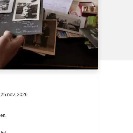
 25 nov. 2026
len
llet