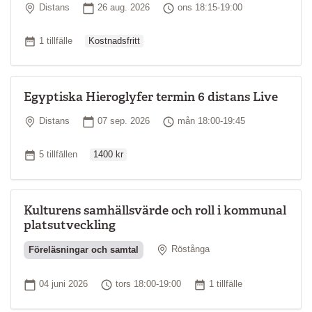
Plats
Startdatum
Tid
Distans
26 aug. 2026
ons 18:15-19:00
Ordinarie pris
Antal tillfällen
1 tillfälle
Kostnadsfritt
Egyptiska Hieroglyfer termin 6 distans Live
Plats
Startdatum
Tid
Distans
07 sep. 2026
mån 18:00-19:45
Ordinarie pris
Antal tillfällen
5 tillfällen
1400 kr
Kulturens samhällsvärde och roll i kommunal
platsutveckling
Plats
Föreläsningar och samtal
Röstånga
Startdatum
Tid
Antal tillfällen
04 juni 2026
tors 18:00-19:00
1 tillfälle