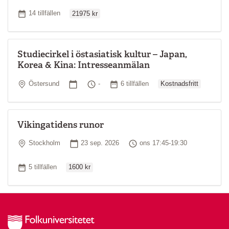
Ordinarie pris
Antal tillfällen
14 tillfällen
21975 kr
Studiecirkel i östasiatisk kultur – Japan,
Korea & Kina: Intresseanmälan
Ordinarie pris
Plats
Startdatum
Tid
Antal tillfällen
Östersund
-
6 tillfällen
Kostnadsfritt
Vikingatidens runor
Plats
Startdatum
Tid
Stockholm
23 sep. 2026
ons 17:45-19:30
Ordinarie pris
Antal tillfällen
5 tillfällen
1600 kr