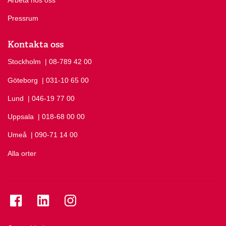
Arbeta hos oss
Pressrum
Kontakta oss
Stockholm
Ring Stockholm på
| 08-789 42 00
Göteborg
Ring Göteborg på
| 031-10 65 00
Lund
Ring Lund på
| 046-19 77 00
Uppsala
Ring Uppsala på
| 018-68 00 00
Umeå
Ring Umeå på
| 090-71 14 00
Alla orter
Se folkuniversitetet på Facebook
Se folkuniversitetet på LinkedIn
Se folkuniversitetet på Instagram