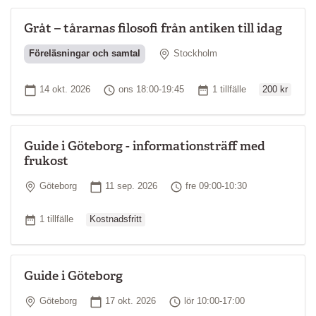
Gråt – tårarnas filosofi från antiken till idag
Plats
Föreläsningar och samtal
Stockholm
Ordinarie pri
Startdatum
Tid
Antal tillfällen
14 okt. 2026
ons 18:00-19:45
1 tillfälle
200 kr
Guide i Göteborg - informationsträff med
frukost
Plats
Startdatum
Tid
Göteborg
11 sep. 2026
fre 09:00-10:30
Ordinarie pris
Antal tillfällen
1 tillfälle
Kostnadsfritt
Guide i Göteborg
Plats
Startdatum
Tid
Göteborg
17 okt. 2026
lör 10:00-17:00