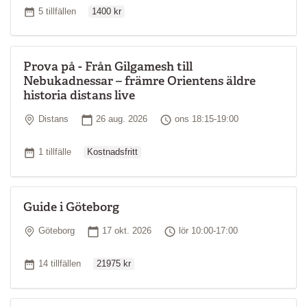
Ordinarie pris
Antal tillfällen
5 tillfällen
1400 kr
Prova på - Från Gilgamesh till
Nebukadnessar – främre Orientens äldre
historia distans live
Plats
Startdatum
Tid
Distans
26 aug. 2026
ons 18:15-19:00
Ordinarie pris
Antal tillfällen
1 tillfälle
Kostnadsfritt
Guide i Göteborg
Plats
Startdatum
Tid
Göteborg
17 okt. 2026
lör 10:00-17:00
Ordinarie pris
Antal tillfällen
14 tillfällen
21975 kr