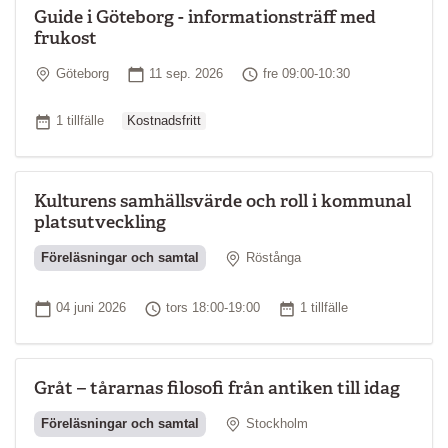
Guide i Göteborg - informationsträff med
frukost
Plats
Startdatum
Tid
Göteborg
11 sep. 2026
fre 09:00-10:30
Ordinarie pris
Antal tillfällen
1 tillfälle
Kostnadsfritt
Kulturens samhällsvärde och roll i kommunal
platsutveckling
Plats
Föreläsningar och samtal
Röstånga
Startdatum
Tid
Antal tillfällen
04 juni 2026
tors 18:00-19:00
1 tillfälle
Gråt – tårarnas filosofi från antiken till idag
Plats
Föreläsningar och samtal
Stockholm