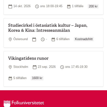
Ordinarie pri
Startdatum
Tid
Antal tillfällen
14 okt. 2026
ons 18:00-19:45
1 tillfälle
200 kr
Studiecirkel i östasiatisk kultur – Japan,
Korea & Kina: Intresseanmälan
Ordinarie pris
Plats
Startdatum
Tid
Antal tillfällen
Östersund
-
6 tillfällen
Kostnadsfritt
Vikingatidens runor
Plats
Startdatum
Tid
Stockholm
23 sep. 2026
ons 17:45-19:30
Ordinarie pris
Antal tillfällen
5 tillfällen
1600 kr