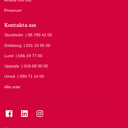
Arbeta hos oss
Pressrum
Kontakta oss
Stockholm
Ring Stockholm på
| 08-789 42 00
Göteborg
Ring Göteborg på
| 031-10 65 00
Lund
Ring Lund på
| 046-19 77 00
Uppsala
Ring Uppsala på
| 018-68 00 00
Umeå
Ring Umeå på
| 090-71 14 00
Alla orter
Se folkuniversitetet på Facebook
Se folkuniversitetet på LinkedIn
Se folkuniversitetet på Instagram