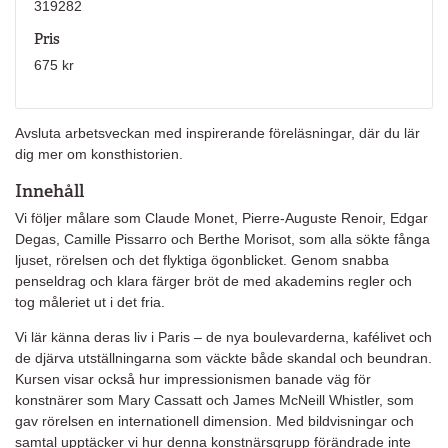
319282
Pris
675 kr
Avsluta arbetsveckan med inspirerande föreläsningar, där du lär
dig mer om konsthistorien.
Innehåll
Vi följer målare som Claude Monet, Pierre-Auguste Renoir, Edgar
Degas, Camille Pissarro och Berthe Morisot, som alla sökte fånga
ljuset, rörelsen och det flyktiga ögonblicket. Genom snabba
penseldrag och klara färger bröt de med akademins regler och
tog måleriet ut i det fria.
Vi lär känna deras liv i Paris – de nya boulevarderna, kafélivet och
de djärva utställningarna som väckte både skandal och beundran.
Kursen visar också hur impressionismen banade väg för
konstnärer som Mary Cassatt och James McNeill Whistler, som
gav rörelsen en internationell dimension. Med bildvisningar och
samtal upptäcker vi hur denna konstnärsgrupp förändrade inte