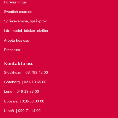
Föreläsningar
Swedish courses
Språkexamina, språkprov
Läromedel, böcker, skrifter
Arbeta hos oss
Pressrum
Kontakta oss
Stockholm
Ring Stockholm på
| 08-789 42 00
Göteborg
Ring Göteborg på
| 031-10 65 00
Lund
Ring Lund på
| 046-19 77 00
Uppsala
Ring Uppsala på
| 018-68 00 00
Umeå
Ring Umeå på
| 090-71 14 00